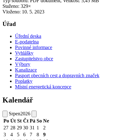
Typ souboru: PDF dokument, Velikost: 5,45 MB
Staženo: 329×
Vloženo:
10. 5. 2023
Úřad
Úřední deska
E-podatelna
Povinné informace
Vyhlášky
Zastupitelstvo obce
Výbory
Kanalizace
Pasport obecních cest a dopravních značek
Poplatky
Místní energetická koncepce
Kalendář
Srpen
2026
Po
Út
St
Čt
Pá
So
Ne
27
28
29
30
31
1
2
3
4
5
6
7
8
9