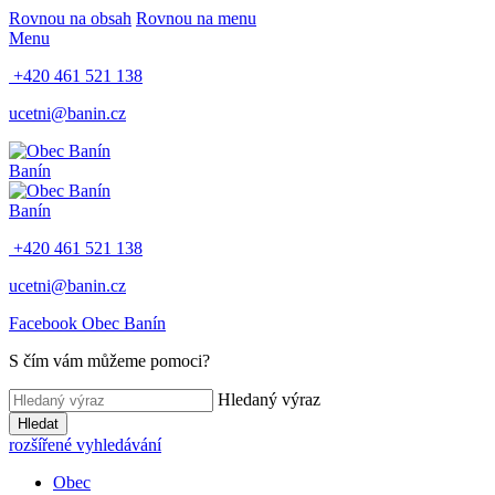
Rovnou na obsah
Rovnou na menu
Menu
+420 461 521 138
ucetni@banin.cz
Banín
Banín
+420 461 521 138
ucetni@banin.cz
Facebook Obec Banín
S čím vám můžeme pomoci?
Hledaný výraz
Hledat
rozšířené vyhledávání
Obec