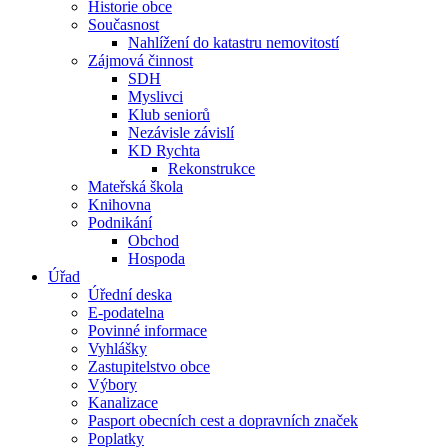
Historie obce
Současnost
Nahlížení do katastru nemovitostí
Zájmová činnost
SDH
Myslivci
Klub seniorů
Nezávisle závislí
KD Rychta
Rekonstrukce
Mateřská škola
Knihovna
Podnikání
Obchod
Hospoda
Úřad
Úřední deska
E-podatelna
Povinné informace
Vyhlášky
Zastupitelstvo obce
Výbory
Kanalizace
Pasport obecních cest a dopravních značek
Poplatky