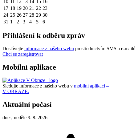
10
11
12
13
14
15
16
17
18
19
20
21
22
23
24
25
26
27
28
29
30
31
1
2
3
4
5
6
Přihlášení k odběru zpráv
Dostávejte
informace z našeho webu
prostřednictvím SMS a e-mailů
Chci se zaregistrovat
Mobilní aplikace
Sledujte informace z našeho webu v
mobilní aplikaci –
V OBRAZE.
Aktuální počasí
dnes, neděle 9. 8. 2026