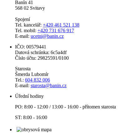
Banín 41
568 02 Svitavy
Spojení
Tel. kancelář:
+420 461 521 138
Tel. mobil:
+420 731 676 917
E-mail:
ucetni@banin.cz
IČO: 00579441
Datová schránka: 6c5a4df
Číslo účtu: 29825591/0100
Starosta
Šmerda Lubomír
Tel.:
604 832 006
E-mail:
starosta@banin.cz
Úřední hodiny
PO: 8:00 - 12:00 / 13:00 - 16:00 - přítomen starosta
ST: 8:00 - 16:00