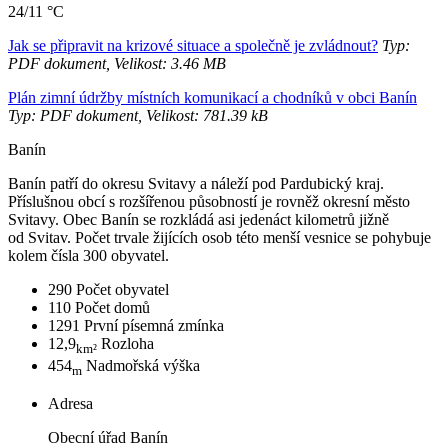
24/11 °C
Jak se připravit na krizové situace a společně je zvládnout?
Typ:
PDF dokument, Velikost: 3.46 MB
Plán zimní údržby místních komunikací a chodníků v obci Banín
Typ: PDF dokument, Velikost: 781.39 kB
Banín
Banín patří do okresu Svitavy a náleží pod Pardubický kraj.
Příslušnou obcí s rozšířenou působností je rovněž okresní město
Svitavy. Obec Banín se rozkládá asi jedenáct kilometrů jižně
od Svitav. Počet trvale žijících osob této menší vesnice se pohybuje
kolem čísla 300 obyvatel.
290
Počet obyvatel
110
Počet domů
1291
První písemná zmínka
12,9
Rozloha
km²
454
Nadmořská výška
m
Adresa
Obecní úřad Banín